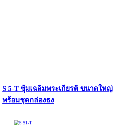
S 5-T ซุ้มเฉลิมพระเกียรติ ขนาดใหญ่
พร้อมชุดกล่องธง