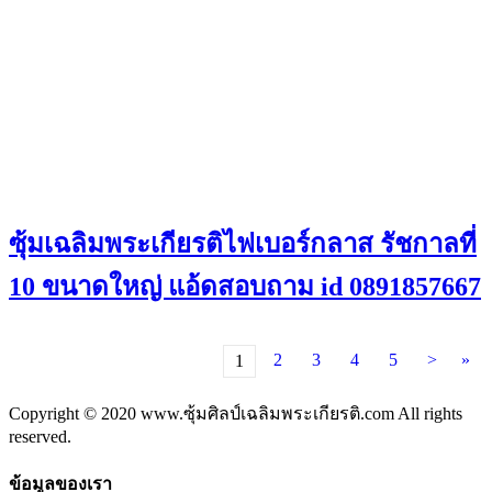
ซุ้มเฉลิมพระเกียรติไฟเบอร์กลาส รัชกาลที่
10 ขนาดใหญ่ แอ้ดสอบถาม id 0891857667
2
3
4
5
>
»
1
Copyright © 2020 www.ซุ้มศิลป์เฉลิมพระเกียรติ.com All rights
reserved.
ข้อมูลของเรา