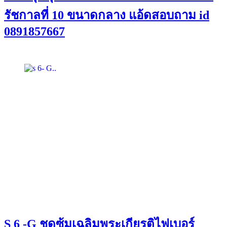
รัชกาลที่ 10 ขนาดกลาง แอ้ดสอบถาม id
0891857667
S 6 -G ชุดซุ้มเฉลิมพระเกียรติไฟเบอร์