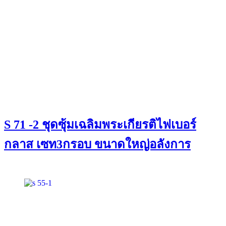
S 71 -2 ชุดซุ้มเฉลิมพระเกียรติไฟเบอร์
กลาส เซท3กรอบ ขนาดใหญ่อลังการ