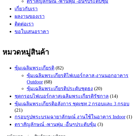
ตราสัญลักษณ์ -พานพุ่ม -อื่นๆประดับซุ้ม
เกี่ยวกับเรา
ผลงานของเรา
ติดต่อเรา
ขอใบเสนอราคา
หมวดหมู่สินค้า
ซุ้มเฉลิมพระเกียรติ
(82)
ซุ้มเฉลิมพระเกียรติไฟเบอร์กลาส-งานนอกอาคาร
Outdoor
(68)
ซุ้มเฉลิมพระเกียรติประดับชุดธง
(20)
ชุดกรอบไฟเบอร์กลาสเฉลิมพระเกียรติรัชกาล
(14)
ซุ้มเฉลิมพระเกียรติอลังการ ชุดเซท 2 กรอบและ 3 กรอบ
(21)
กรอบรูปพระบรมฉายาลักษณ์ งานใช้ในอาคาร Indoor
(1)
ตราสัญลักษณ์ -พานพุ่ม -อื่นๆประดับซุ้ม
(3)