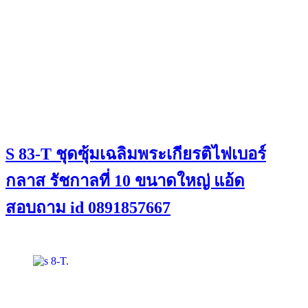
S 83-T ชุดซุ้มเฉลิมพระเกียรติไฟเบอร์
กลาส รัชกาลที่ 10 ขนาดใหญ่ แอ้ด
สอบถาม id 0891857667