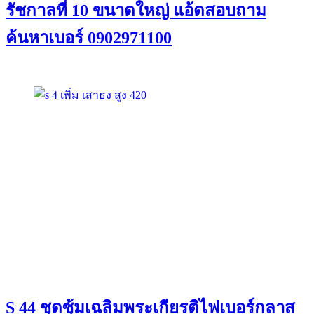
รัชกาลที่ 10 ขนาดใหญ่ แอ้ดสอบถาม
ค้นหาเบอร์ 0902971100
S 44 ชุดซุ้มเฉลิมพระเกียรติไฟเบอร์กลาส