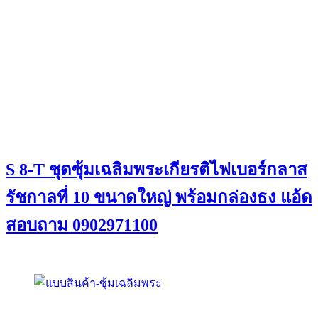
S 8-T ชุดซุ้มเฉลิมพระเกียรติไฟเบอร์กลาส
รัชกาลที่ 10 ขนาดใหญ่ พร้อมกล่องธง แอ้ด
สอบถาม 0902971100