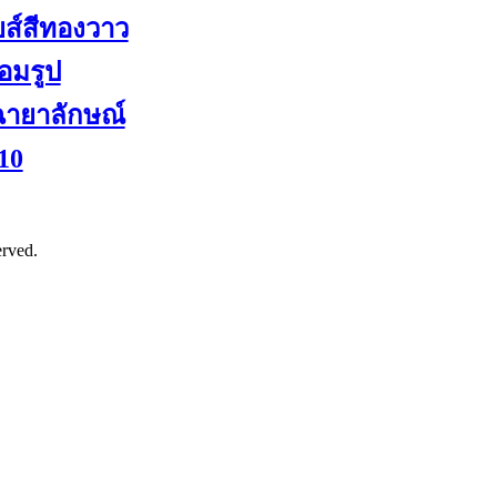
ส์สีทองวาว
้อมรูป
ายาลักษณ์
 10
erved.