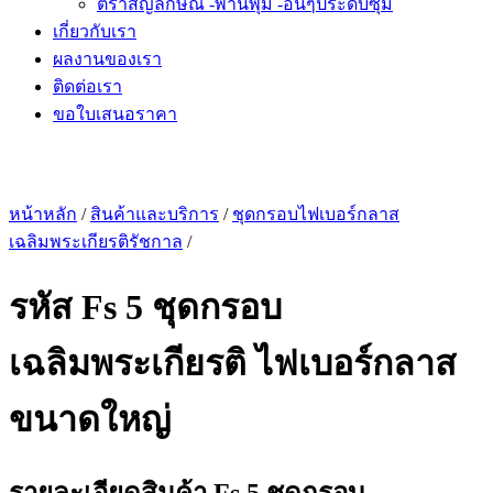
ตราสัญลักษณ์ -พานพุ่ม -อื่นๆประดับซุ้ม
เกี่ยวกับเรา
ผลงานของเรา
ติดต่อเรา
ขอใบเสนอราคา
หน้าหลัก
/
สินค้าและบริการ
/
ชุดกรอบไฟเบอร์กลาส
เฉลิมพระเกียรติรัชกาล
/
รหัส Fs 5 ชุดกรอบ
เฉลิมพระเกียรติ ไฟเบอร์กลาส
ขนาดใหญ่
รายละเอียดสินค้า Fs 5 ชุดกรอบ