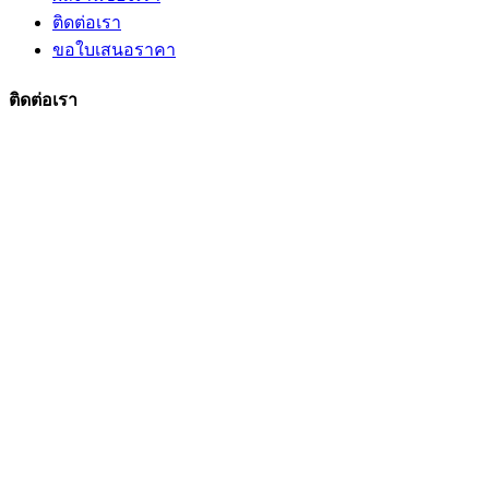
ติดต่อเรา
ขอใบเสนอราคา
ติดต่อเรา
206 ถนนกาญจนาภิเษก
แขวง/เขตบางแค กรุงเทพมหานคร
089-185-7667
10160 ไทย
sumsilp@hotmail.com