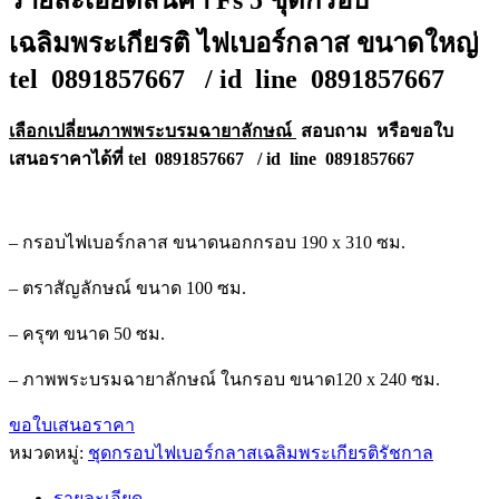
เฉลิมพระเกียรติ ไฟเบอร์กลาส ขนาดใหญ่
tel 0891857667 / id line 0891857667
เลือกเปลี่ยนภาพพระบรมฉายาลักษณ์
สอบถาม หรือ
ขอใบ
เสนอราคาได้ที่ tel 0891857667 / id line 0891857667
– กรอบไฟเบอร์กลาส ขนาดนอกกรอบ 190 x 310 ซม.
– ตราสัญลักษณ์ ขนาด 100 ซม.
– ครุฑ ขนาด 50 ซม.
– ภาพพระบรมฉายาลักษณ์ ในกรอบ ขนาด120 x 240 ซม.
ขอใบเสนอราคา
หมวดหมู่:
ชุดกรอบไฟเบอร์กลาสเฉลิมพระเกียรติรัชกาล
รายละเอียด