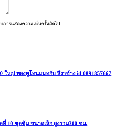
ำหรับการแสดงความเห็นครั้งถัดไป
 10 ใหญ่ ทองทูโทนแมทกับ สีงาช้าง id 0891857667
ลที่ 10 ชุดซุ้ม ขนาดเล็ก สูงรวม300 ซม.