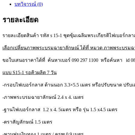
บทวิจารณ์ (0)
รายละเอียด
รายละเอียดสินค้า รหัส s 15-1 ชุดซุ้มเฉลิมพระเกียรติไฟเบอร์กลาส
เลือกเปลี่ยนภาพพระบรมฉายาลักษณ์ ได้ที่ หมวด ภาพพระบรมฉ
ขอใบเสนอราคาได้ที่ ค้นหาเบอร์ 090 297 1100 หรือค้นหา id 0
แบบ S15-1 รอคิวผลิต 7 วัน
-กรอบไฟเบอร์กลาส ด้านนอก 3.3×5.5 เมตร หรือปรับขนาด ปรับเ
-ภาพพระบรมฉายาลักษณ์ 2.4 x 4. เมตร
-ฐานไฟเบอร์กลาส 1.2 x 4. 5เมตร หรือ รุ่น 1.5 x4.5 เมตร
-ตราสัญลักษณ์ 1.5 เมตร
-พานพุ่มเงินทอง 1.เมตร / ครุฑ 0.9 เมตร