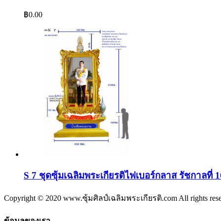
฿
0.00
S 7 ชุดซุ้มเฉลิมพระเกียรติไฟเบอร์กลาส รัชกาลที่ 
Copyright © 2020 www.ซุ้มศิลป์เฉลิมพระเกียรติ.com All rights res
ข้อมูลของเรา