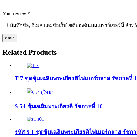
Your review
*
บันทึกชื่อ, อีเมล และชื่อเว็บไซต์ของฉันบนเบราว์เซอร์นี้ ส
Related
Products
T 7 ชุดซุ้มเฉลิมพระเกียรติไฟเบอร์กลาส รัชกาลที่
S 54 ซุ้มเฉลิมพระเกียรติ รัชกาลที่ 10
รหัส S 1 ชุดซุ้มเฉลิมพระเกียรติไฟเบอร์กลาส รัชกา