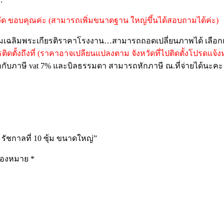
วัด ขอบคุณค่ะ (สามารถเพิ่มขนาดฐาน ใหญ่ขึ้นได้สอบถามได้ค่ะ)
า ซุ้มเฉลิมพระเกียรติราคาโรงงาน…สามารถถอดเปลี่ยนภาพได้ เลื
ริการติดตั้งถึงที่ (ราคาอาจเปลียนแปลงตาม จังหวัดที่ไปติดตั้งโปรดแจ
บกำกับภาษี vat 7% และบิลธรรมดา สามารถหักภาษี ณ.ที่จ่ายได้นะคะ 
รัชกาลที่ 10 ซุ้ม ขนาดใหญ่”
ื่องหมาย
*