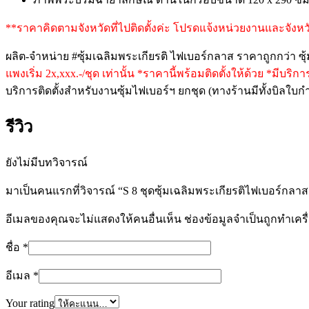
**ราคาคิดตามจังหวัดที่ไปติดตั้งค่ะ โปรดแจ้งหน่วยงานและจังห
ผลิต-จำหน่าย #ซุ้มเฉลิมพระเกียรติ ไฟเบอร์กลาส ราคาถูกกว่
แพงเริ่ม 2x,xxx.-/ชุด เท่านั้น *ราคานี้พร้อมติดตั้งให้ด้วย *มีบ
บริการติดตั้งสำหรับงานซุ้มไฟเบอร์ฯ ยกชุด (ทางร้านมีทั้งบิลใ
รีวิว
ยังไม่มีบทวิจารณ์
มาเป็นคนแรกที่วิจารณ์ “S 8 ชุดซุ้มเฉลิมพระเกียรติไฟเบอร์กลาส 
อีเมลของคุณจะไม่แสดงให้คนอื่นเห็น
ช่องข้อมูลจำเป็นถูกทำเคร
ชื่อ
*
อีเมล
*
Your rating